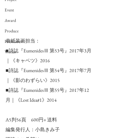
Event
Award
Produce
表紙装画担当：
Publication
■詩誌『EumenidesⅢ 第53号』2017年3月
Works
｜《キャベツ》2016
■詩誌『EumenidesⅢ 第54号』2017年7月
｜《影のわずらい》2015
■詩誌『EumenidesⅢ 第55号』2017年12
月｜《Lost Idea#1》2014
A5判56頁　600円+ 送料
編集発行人：小島きみ子