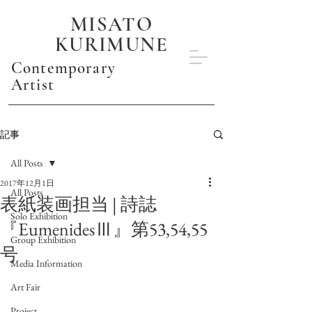
MISATO
KURIMUNE
Contemporary
Artist
記事
All Posts
2017年12月1日
All Posts
表紙装画担当 | 詩誌
Solo Exhibition
『EumenidesⅢ』第53,54,55
Group Exhibition
号
Media Information
Art Fair
Project