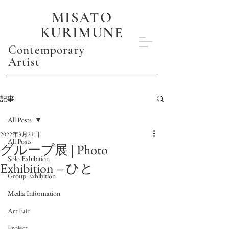
MISATO
KURIMUNE
Contemporary
Artist
記事
All Posts
2022年3月21日
All Posts
グループ展 | Photo
Solo Exhibition
Exhibition – ひと
Group Exhibition
Media Information
Art Fair
Project