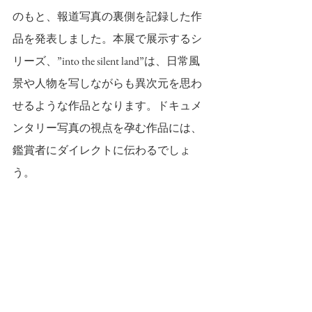
のもと、報道写真の裏側を記録した作
品を発表しました。本展で展示するシ
リーズ、”into the silent land”は、日常風
景や人物を写しながらも異次元を思わ
せるような作品となります。ドキュメ
ンタリー写真の視点を孕む作品には、
鑑賞者にダイレクトに伝わるでしょ
う。 
コレクションからは荒木経惟、クリス
トファーマコス、澤田知子、ナットフ
ィルケンシュタイン、細江英公らの作
品を展示予定。彼らの撮る”ひと”は栗
棟、高倉、ノモトらの作品と並ぶ時、