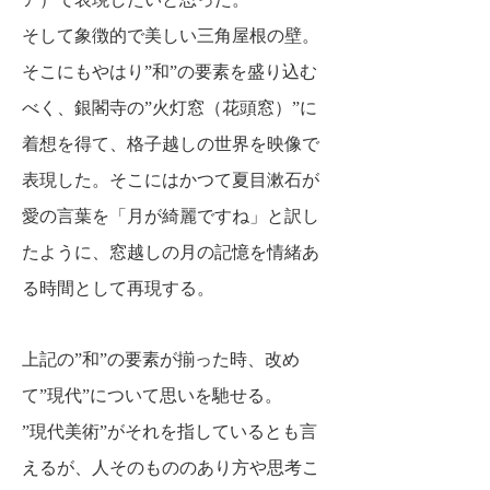
そして象徴的で美しい三角屋根の壁。
そこにもやはり”和”の要素を盛り込む
べく、
銀閣寺の”火灯窓（花頭窓）”に
着想を得て、格子越しの世界を映像で
表現した。
そこにはかつて夏目漱石が
愛の言葉を「月が綺麗ですね」と訳し
たように、
窓越しの月の記憶を情緒あ
る時間として再現する。
上記の”和”の要素が揃った時、改め
て”現代”について思いを馳せる。
”現代美術”がそれを指しているとも言
えるが、人そのもののあり方や思考こ