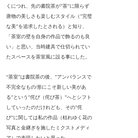
くにつれ、先の書院茶が”茶”に限らず
唐物の美しさも楽しむスタイル
（”完璧
な美”を追求したとされる）と知り、
「茶室の壁を自身の作品で飾るのも良
い」と思い、
当時建具で仕切られてい
たスペースを茶室風に設る事にした。
“茶室”は書院茶の後、”アンバランスで
不完全なもの/形にこそ新しい美があ
る”という”
侘び（侘び茶）”へとシフト
していったのだけれども、その”侘
び”に関しては私の作品
（枯れゆく花の
写真と金継ぎを施したミクストメディ
ア）で表現したいと思った。