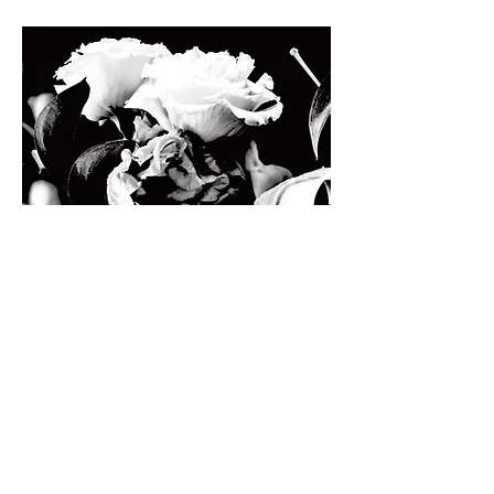
Condolence
2019
Photography / Latex inkjet print on
fabric| 128×350cm