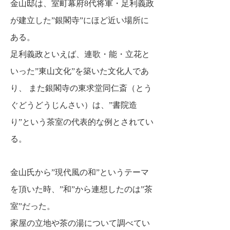
金山邸は、室町幕府8代将軍・足利義政
が建立した”銀閣寺”にほど近い場所に
ある。
足利義政といえば、連歌・能・立花と
いった”東山文化”を築いた文化人であ
り、
また銀閣寺の東求堂同仁斎（とう
ぐどうどうじんさい）は、”書院造
り”という茶室の代表的な例とされてい
る。
金山氏から”現代風の和”というテーマ
を頂いた時、”和”から連想したのは”茶
室”だった。
家屋の立地や茶の湯について調べてい