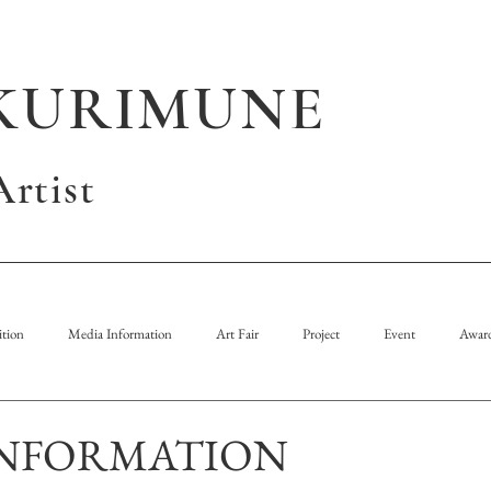
KURIMUNE
rtist
tion
Media Information
Art Fair
Project
Event
Awar
INFORMATION