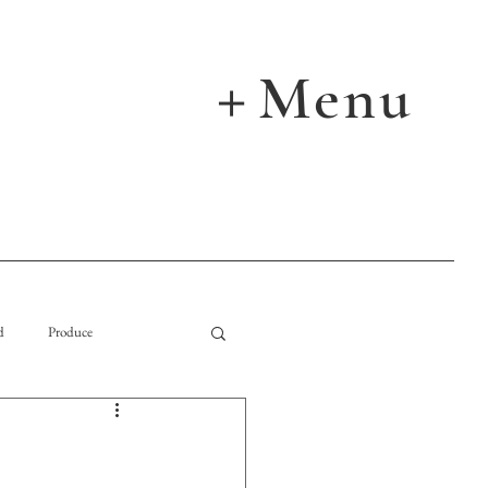
Menu
＋
d
Produce