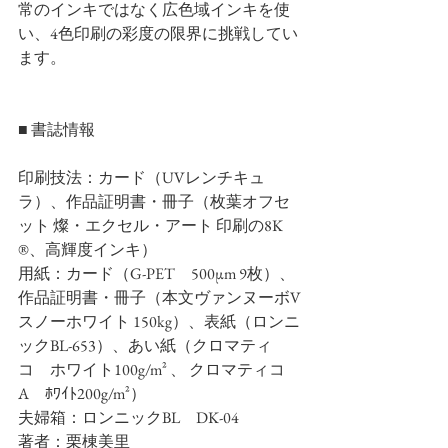
常のインキではなく広色域インキを使
い、4色印刷の彩度の限界に挑戦してい
ます。
■ 書誌情報
印刷技法：カード（UVレンチキュ
ラ）、作品証明書・冊子（枚葉オフセ
ット 燦・エクセル・アート 印刷の8K 
®、高輝度インキ）
用紙：カード（G-PET　500μm 9枚）、
作品証明書・冊子（本文ヴァンヌーボV
スノーホワイト 150kg）、表紙（ロンニ
ックBL-653）、あい紙（クロマティ
コ　ホワイト100g/m² 、 クロマティコ
A　ﾎﾜｲﾄ200g/m²）
夫婦箱：ロンニックBL　DK-04
著者：栗棟美里