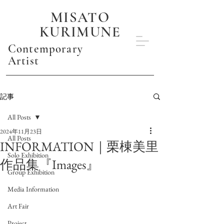
MISATO
KURIMUNE
Contemporary
Artist
記事
All Posts
2024年11月23日
All Posts
INFORMATION｜栗棟美里
Solo Exhibition
作品集『Images』
Group Exhibition
Media Information
Art Fair
Project