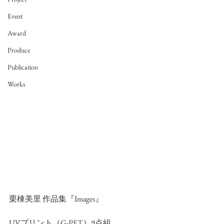
Event
Award
Produce
Publication
Works
栗棟美里 作品集『Images』
UVプリント（G-PET）9点組