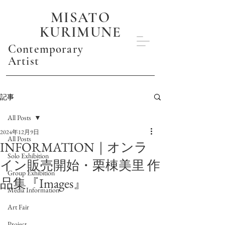
MISATO
KURIMUNE
Contemporary
Artist
記事
All Posts
2024年12月9日
All Posts
INFORMATION｜オンラ
Solo Exhibition
イン販売開始・栗棟美里 作
Group Exhibition
品集『Images』
Media Information
Art Fair
Project