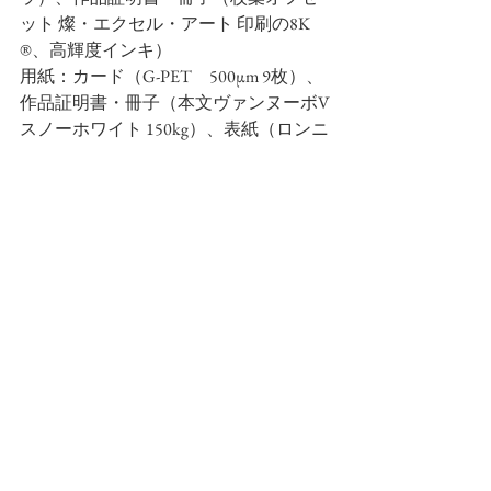
ット 燦・エクセル・アート 印刷の8K 
®、高輝度インキ）
用紙：カード（G-PET　500μm 9枚）、
作品証明書・冊子（本文ヴァンヌーボV
スノーホワイト 150kg）、表紙（ロンニ
ックBL-653）、あい紙（クロマティ
コ　ホワイト100g/m² 、 クロマティコ
A　ﾎﾜｲﾄ200g/m²）
夫婦箱：ロンニックBL　DK-04
著者：栗棟美里
協力：TEZUKAYAMA GALLERY
デザイン：塩谷啓悟
翻訳：内田千恵
展覧会写真：麥生田兵吾
印刷：株式会社サンエムカラー　
製本・製函：株式会社西川紙業
価格：62,700円（税込）