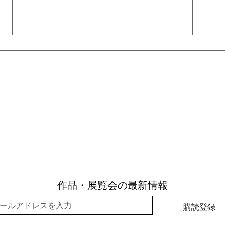
個展｜T
個展 | What are we really looking
at?
作品・展覧会の最新情報
購読登録