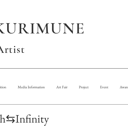
KURIMUNE
rtist
tion
Media Information
Art Fair
Project
Event
Awar
h⇆Infinity