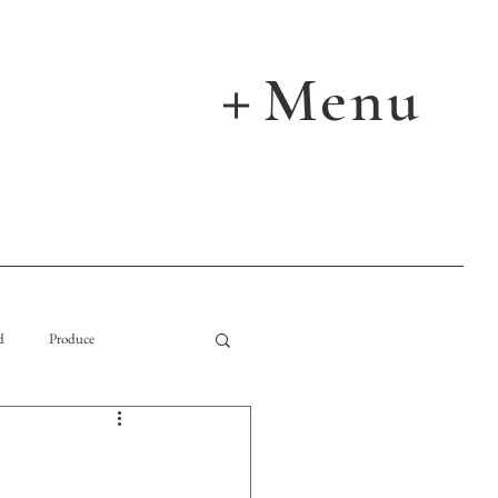
Menu
＋
d
Produce