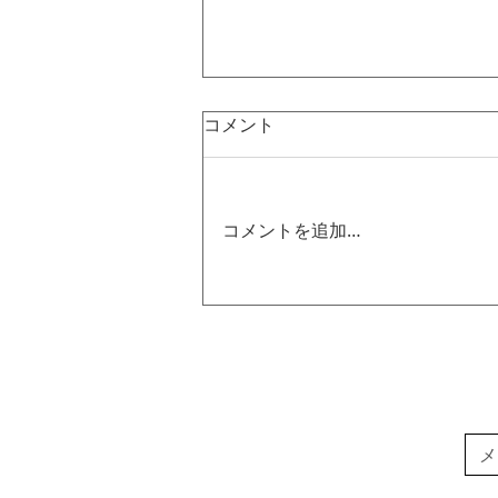
コメント
コメントを追加…
個展・イベント | What are we
really looking at? - ギャラリート
ーク開催