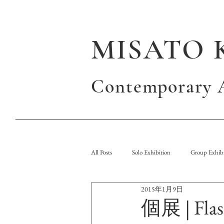
MISATO 
Contemporary A
All Posts
Solo Exhibition
Group Exhibi
2015年1月9日
Publication
個展 | Flas