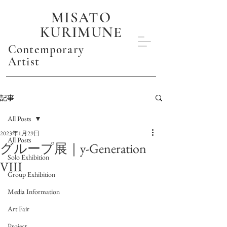
MISATO
KURIMUNE
Contemporary
Artist
記事
All Posts
2023年1月29日
All Posts
グループ展｜y-Generation
Solo Exhibition
VIII
Group Exhibition
Media Information
Art Fair
Project