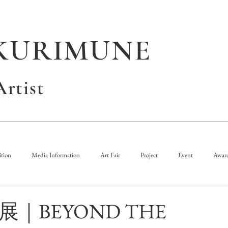
KURIMUNE
rtist
tion
Media Information
Art Fair
Project
Event
Awar
｜BEYOND THE