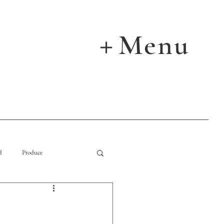
Menu
＋
d
Produce