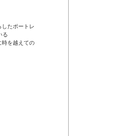
下ろしたポートレ
いる
に時を越えての