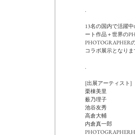
.
13名の国内で活躍中
ート作品＋世界のPHO
PHOTOGRAPH
コラボ展示となりま
.
[出展アーティスト]
栗棟美里
薮乃理子
池谷友秀
高倉大輔
内倉真一郎
PHOTOGRAPHERH