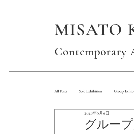
MISATO 
Contemporary A
All Posts
Solo Exhibition
Group Exhibi
2023年5月6日
Publication
グループ展