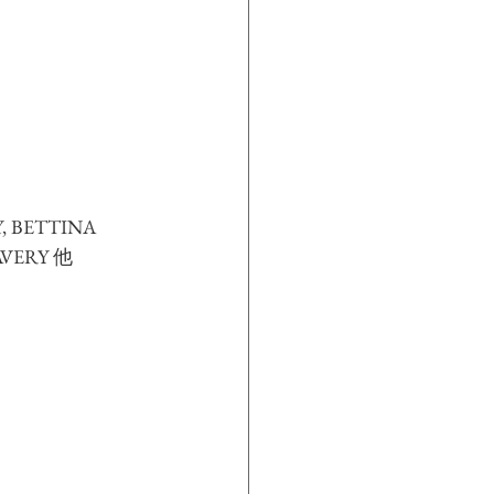
 BETTINA 
AVERY 他