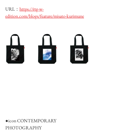
URL：
https://rtg-w-
edition.com/blogs/feature/misato-kurimune
●icon CONTEMPORARY 
PHOTOGRAPHY