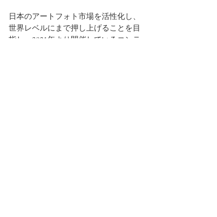
日本のアートフォト市場を活性化し、
世界レベルにまで押し上げることを目
指し、2021年より開催しているコンテ
ンポラリーフォトに焦点を充てた作家
によるグループ展。
https://icon-channel.com/icon-contemporary-
photography-2023/
●ROOTOTE
アート、エコ、カルチャーなど、さま
ざまな分野でコラボレーションやプロ
ジェクトを展開して、トートバッグを
通じて世界に感動を広げ、社会をより
良くするメディアであることをミッシ
ョンとするトートバッグブランド。
ROOTOTE：
https://rootote.jp/