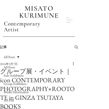
MISATO
KURIMUNE
Contemporary
Artist
記事
All Posts
2024年3月7日
All Posts
グループ展・イベント｜
Solo Exhibition
icon CONTEMPORARY
Group Exhibition
PHOTOGRAPHY×ROOTO
Media Information
TE in GINZA TSUTAYA
Art Fair
BOOKS
Project