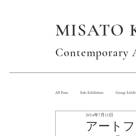
MISATO 
Contemporary A
All Posts
Solo Exhibition
Group Exhibi
2014年7月11日
Publication
アートフェア