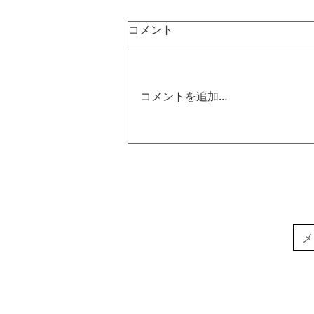
コメント
コメントを追加…
個展・イベント | What are we
really looking at? - ギャラリート
ーク開催