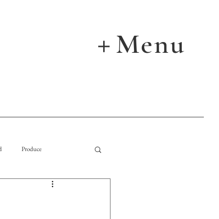
Menu
＋
d
Produce