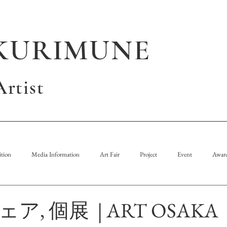
KURIMUNE
rtist
tion
Media Information
Art Fair
Project
Event
Awar
, 個展 | ART OSAKA