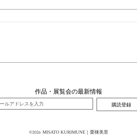
個展｜T
個展 | What are we really looking
at?
作品・展覧会の最新情報
購読登録
©2026
MISATO KURIMUNE｜栗棟美里